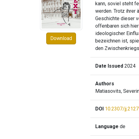
kann, soviel steht 
werden. Trotz ihrer
Geschichte dieser 
offenbaren sich hier
ideologischer Einfl
Download
bezeichnen ist, spie
den Zwischenkriegsj
Date Issued
2024
Authors
Matiasovits, Severi
DOI
10.2307/jj.212
Language
de