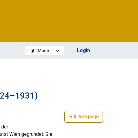
Theme mode
Login
924–1931)
Full item page
 der
unst Wien gegründet. Sie