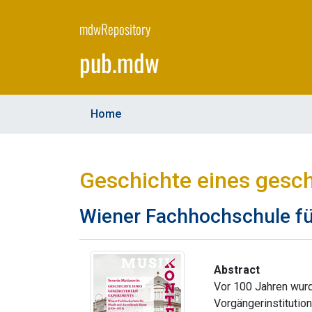
Skip
to
mdwRepository
main
pub.mdw
content
Home
Geschichte eines gesc
Wiener Fachhochschule fü
Abstract
Vor 100 Jahren wurd
Vorgängerinstitutio