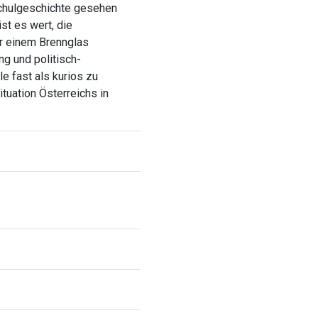
hschulgeschichte gesehen
st es wert, die
r einem Brennglas
ng und politisch-
e fast als kurios zu
ituation Österreichs in