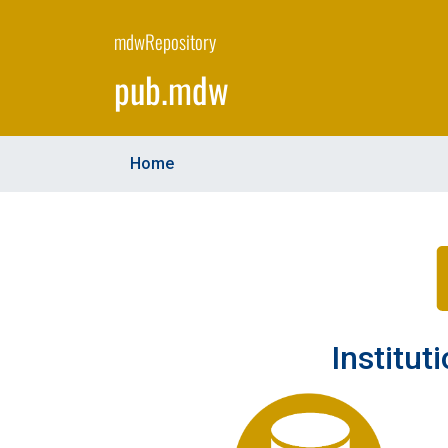
Skip
to
mdwRepository
main
pub.mdw
content
Home
Institut