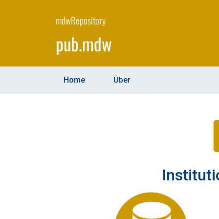
Skip
to
mdwRepository
main
pub.mdw
content
Home
Über
Institut