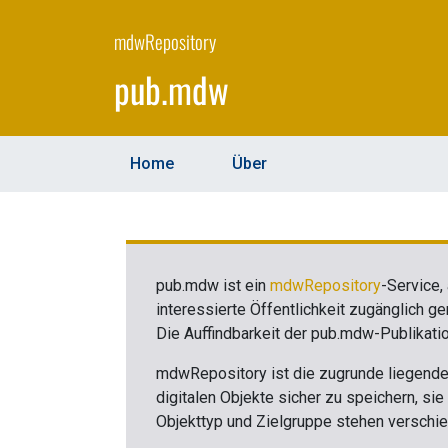
Skip
to
mdwRepository
main
pub.mdw
content
Home
Über
pub.mdw ist ein
mdwRepository
-Service,
interessierte Öffentlichkeit zugänglich 
Die Auffindbarkeit der pub.mdw-Publikati
mdwRepository ist die zugrunde liegende 
digitalen Objekte sicher zu speichern, si
Objekttyp und Zielgruppe stehen versch