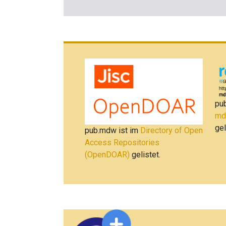
pu
md
gel
pub.mdw ist im
Directory of Open
Access Repositories
(OpenDOAR)
gelistet.