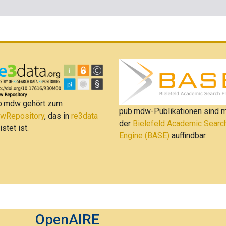
b.mdw gehört zum
pub.mdw-Publikationen sind m
wRepository
, das in
re3data
der
Bielefeld Academic Searc
istet ist.
Engine (BASE)
auffindbar.
OpenAIRE