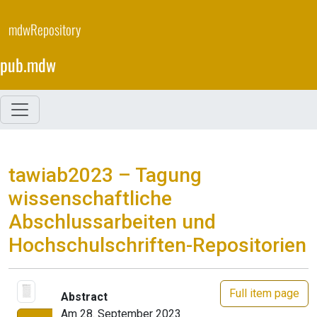
Skip
to
mdwRepository
main
content
pub.mdw
tawiab2023 – Tagung
wissenschaftliche
Abschlussarbeiten und
Hochschulschriften-Repositorien
Full item page
Abstract
Am 28. September 2023