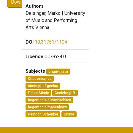
Download
Authors
Deisinger, Marko
| University
of Music and Performing
Arts Vienna
DOI
10.31751/1104
License
CC-BY-4.0
Subjects
chauvinism
Chauvinismus
concept of genius
Fin de Siècle
Geniebegriff
hegemoniale Männlichkeit
hegemonic masculinity
Heinrich Schenker
Urlinie