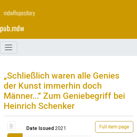
Skip
to
mdwRepository
main
content
pub.mdw
„Schließlich waren alle Genies
der Kunst immerhin doch
Männer...“ Zum Geniebegriff bei
Heinrich Schenker
Full item page
Date Issued
2021