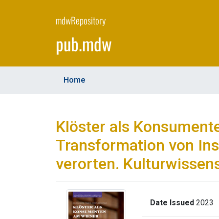
Skip
to
mdwRepository
main
pub.mdw
content
Home
Klöster als Konsumente
Transformation von In
verorten. Kulturwissen
Date Issued
2023