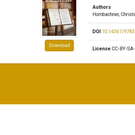
Authors
Hornbachner, Christ
DOI
10.14361/978
Download
License
CC-BY-SA-