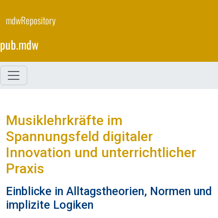
Skip
to
mdwRepository
main
content
pub.mdw
Musiklehrkräfte im
Spannungsfeld digitaler
Innovation und unterrichtlicher
Praxis
Einblicke in Alltagstheorien, Normen und
implizite Logiken