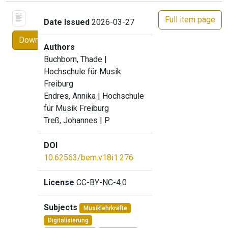
Full item page
Date Issued
2026-03-27
Download
Authors
Buchborn, Thade
|
Hochschule für Musik
Freiburg
Endres, Annika
| Hochschule
für Musik Freiburg
Treß, Johannes
| P
DOI
10.62563/bem.v18i1.276
License
CC-BY-NC-4.0
Subjects
Musiklehrkräfte
Digitalisierung