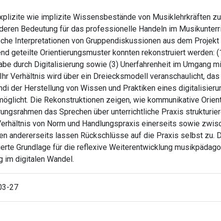
xplizite wie implizite Wissensbestände von Musiklehrkräften zur
t deren Bedeutung für das professionelle Handeln im Musikunterr
sche Interpretationen von Gruppendiskussionen aus dem Projek
nd geteilte Orientierungsmuster konnten rekonstruiert werden: (1
habe durch Digitalisierung sowie (3) Unerfahrenheit im Umgang mi
hr Verhältnis wird über ein Dreiecksmodell veranschaulicht, das 
di der Herstellung von Wissen und Praktiken eines digitalisie
möglicht. Die Rekonstruktionen zeigen, wie kommunikative Orie
rungsrahmen das Sprechen über unterrichtliche Praxis strukturie
erhältnis von Norm und Handlungspraxis einerseits sowie zwis
n andererseits lassen Rückschlüsse auf die Praxis selbst zu. Da
ierte Grundlage für die reflexive Weiterentwicklung musikpädag
g im digitalen Wandel.
03-27