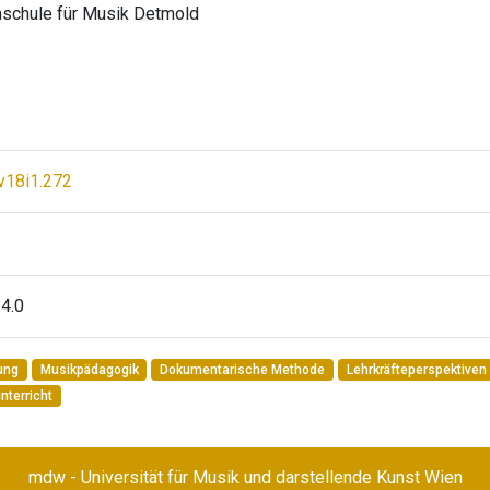
hschule für Musik Detmold
v18i1.272
4.0
rung
Musikpädagogik
Dokumentarische Methode
Lehrkräfteperspektiven
terricht
mdw - Universität für Musik und darstellende Kunst Wien