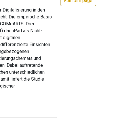
Full item page
 Digitalisierung in den
icht. Die empirische Basis
t COMeARTS. Drei
) das iPad als Nicht-
t digitalen
differenzierte Einsichten
rungsbezogenen
ntierungschemata und
ren. Dabei auftretende
chen unterschiedlichen
mit liefert die Studie
ogischer