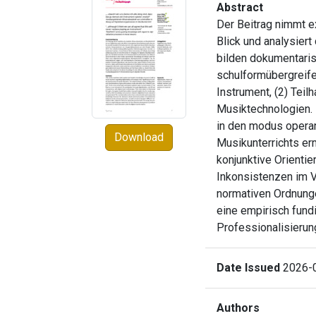
Abstract
Der Beitrag nimmt e
Blick und analysier
bilden dokumentari
schulformübergreife
Instrument, (2) Teil
Musiktechnologien. I
in den modus operan
Download
Musikunterrichts er
konjunktive Orientie
Inkonsistenzen im V
normativen Ordnunge
eine empirisch fund
Professionalisierun
Date Issued
2026-
Authors