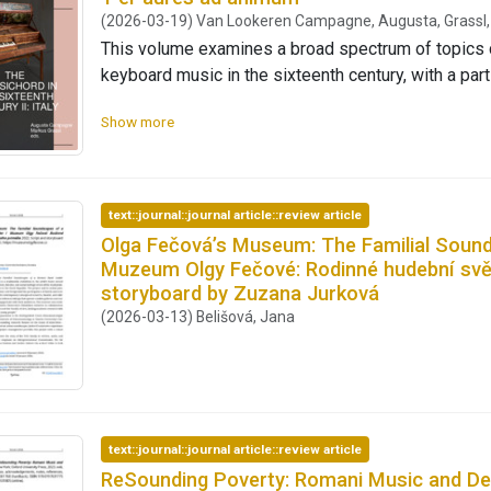
the prosodic parameters aims to find, if and to what
(2026-03-19) Van Lookeren Campagne, Augusta, Grassl, 
discovered and identified. This data is then correla
This volume examines a broad spectrum of topics 
individual patient. The hypothesis is that voice e
keyboard music in the sixteenth century, with a part
with the state of depression.
on European keyboard culture. Contributions addres
Show more
theory, iconography, as well as the cultural and so
performance. Bringing together papers and lecture-
2024, the volume follows up on ‘Universum rei har
in the Sixteenth Century (mdwPress 2024).
text::journal::journal article::review article
Olga Fečová’s Museum: The Familial Soun
Muzeum Olgy Fečové: Rodinné hudební svě
storyboard by Zuzana Jurková
(2026-03-13) Belišová, Jana
text::journal::journal article::review article
ReSounding Poverty: Romani Music and Dev