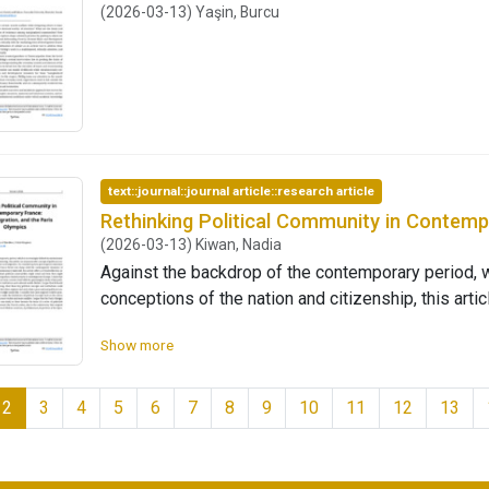
(2026-03-13) Yaşin, Burcu
text::journal::journal article::research article
Rethinking Political Community in Contem
(2026-03-13) Kiwan, Nadia
Against the backdrop of the contemporary period, w
conceptions of the nation and citizenship, this arti
community through the prism of music and migrati
Show more
in postcolonial societies such as France throw into
right populism, racism, and exclusionary statecraft, t
alternatives to hostile national political communit
2
3
4
5
6
7
8
9
10
11
12
13
Given the growth of migration-related anxiety in co
studies research must not only concern itself with 
that frame our public institutions and cultural worlds