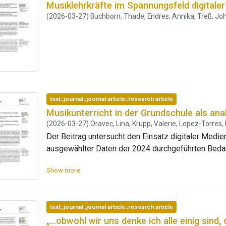
Musiklehrkräfte im Spannungsfeld digitaler 
Musiklernens das handwerkliche Reproduzieren un
(2026-03-27) Buchborn, Thade, Endres, Annika, Treß, J
um die Klangarbeit beim explorativ-selbstständige
Die Ergebnisse werden hinsichtlich der Debatten um
diskutiert.
text::journal::journal article::research article
Musikunterricht in der Grundschule als an
(2026-03-27) Oravec, Lina, Krupp, Valerie, Lopez-Torres
Der Beitrag untersucht den Einsatz digitaler Medien im Musikunterricht der Grundschule a
ausgewählter Daten der 2024 durchgeführten Be
KuMuS-ProNeD. Dafür werden grundschulspezifisch
Show more
Lehrkräftebefragung mit einer qualitativen Inhaltsa
Grundschulmusiklehrkräften trianguliert. Die Ergeb
Ausstattung sowie eigene Erfahrung, Sicherheit u
text::journal::journal article::research article
im Vergleich zu Kolleg:innen anderer Schulformen 
„…obwohl wir uns denke ich alle einig sind,
Ausstattung wird als wenig beeinflussbar und durc