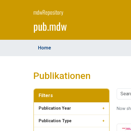
Skip
to
mdwRepository
main
pub.mdw
content
Home
Publikationen
Filters
Publication Year
Now s
+
Publication Type
+