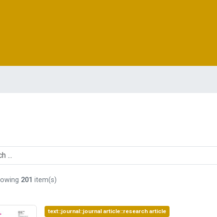
howing
201
item(s)
text::journal::journal article::research article