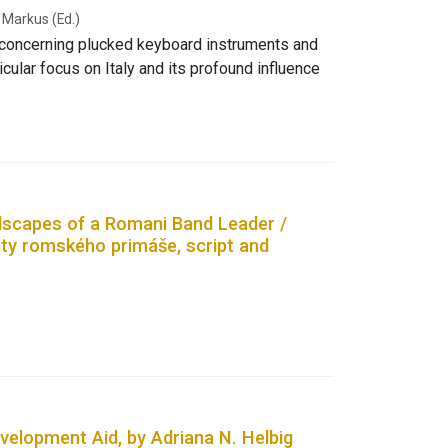
 extent, a change in the patient’s voice can be
Markus (Ed.)
ted with already available BDI data of each
concerning plucked keyboard instruments and
xpression is impacted by depression and changes
icular focus on Italy and its profound influence
s issues of notation, instrument building, music
cial roles of keyboard instruments and
recitals from a conference held in Bologna in
monicae concentum absolvunt‘: The harpsichord
dscapes of a Romani Band Leader /
ty romského primáše, script and
elopment Aid, by Adriana N. Helbig