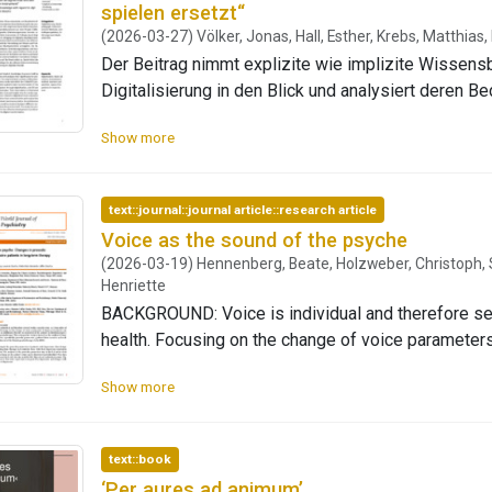
spielen ersetzt“
Hürden und technische Unzuverlässigkeit gepräg
(2026-03-27) Völker, Jonas, Hall, Esther, Krebs, Matthias
für den Medieneinsatz. Potentiale digitaler Medien
Der Beitrag nimmt explizite wie implizite Wissens
Grundschule bislang kaum praktisch erschlossen.
Digitalisierung in den Blick und analysiert deren 
Musikunterricht. Die empirische Basis bilden doku
Show more
Gruppendiskussionen aus dem Projekt COMeARTS. 
Orientierungsmuster konnten rekonstruiert werden: 
durch Digitalisierung sowie (3) Unerfahrenheit im 
text::journal::journal article::research article
Verhältnis wird über ein Dreiecksmodell veranschaul
Voice as the sound of the psyche
modus operandi der Herstellung von Wissen und Pr
(2026-03-19) Hennenberg, Beate, Holzweber, Christoph, St
Musikunterrichts ermöglicht. Die Rekonstruktione
Henriette
Orientierungschemata und konjunktive Orientierung
BACKGROUND: Voice is individual and therefore sev
Praxis strukturieren. Dabei auftretende Inkonsist
health. Focusing on the change of voice parameter
Handlungspraxis einerseits sowie zwischen unter
additional, objective measurement of the patient’s 
andererseits lassen Rückschlüsse auf die Praxis se
Show more
retrospective study is focused on the analysis of 
fundierte Grundlage für die reflexive Weiterentwi
parameters, gathered from sessions and real-worl
im digitalen Wandel.
(MPS). AIM: To investigate the prosodic parameters
text::book
a long-term therapy and correlate them with Beck d
‘Per aures ad animum’