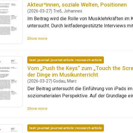
Akteur*innen, soziale Welten, Positionen
(2026-03-27) Treß, Johannes
Im Beitrag wird die Rolle von Musiklehrkräften im 
untersucht. Durch leitfadengestützte Interviews m
Mapping-Techniken werden soziale Welten, diskur
Show more
sichtbar gemacht. Die Ergebnisse zeigen komplex
Technologien und institutionellen Rahmenbedingun
Akteur*innen auf das Forschungsfeld. Die Ergebn
text::journal::journal article::research article
pragmatischer Tool-Nutzung und didaktisch-konzep
Vom „Push the Keys“ zum „Touch the Scre
individueller Eigenverantwortung und systemischer
der Dinge im Musikunterricht
Positionsmap systematisiert Fortbildungsbedarfe 
(2026-03-27) Godau, Marc
für differenzierte Fortbildungskonzepte, die auf d
Der Beitrag untersucht die Einführung von iPads im Musikunterricht einer Sekundarschule aus eine
zugeschnitten sind.
soziomaterialen Perspektive. Auf der Grundlage ei
der Situationsanalyse aufgezeigt, wie die Digital
Show more
– in bestehende Fachkulturen, Dingordnungen und U
Analyse offenbart, wie im Musikunterricht der Digi
vertrauten Routinen und fachimmanenten Ideologie
text::journal::journal article::research article
Liveness-Norm, scheitert. Zugleich ergänzt ein alte