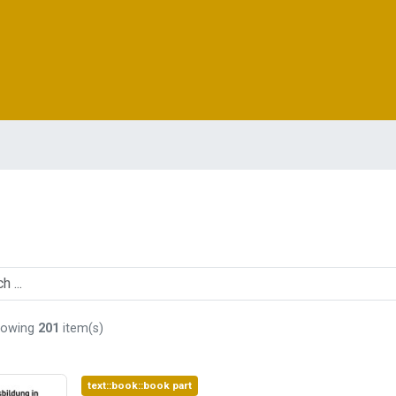
howing
201
item(s)
text::book::book part