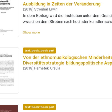
Ausbildung in Zeiten der Veränderung
(2018) Strouhal, Erwin
In dem Beitrag wird die Institution unter dem Ges
zwischen dem Streben nach höchster künstlerisch
Studium aus Liebhaberei und Ausdruck eines bürger
Show more
Gruppe der Studierenden untersucht, wobei der Z
machen, über statistische Daten ebenso wie über k
der Frage nachgegangen, mit welchen Maßnahmen d
text::book::book part
Zwischenkriegszeit aufkommenden Neuerungen des
Von der ethnomusikologischen Minderheite
Diversitätsstrategie-bildungspolitische As
(2018) Hemetek, Ursula
text::book::book part