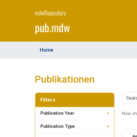
Skip
to
mdwRepository
main
pub.mdw
content
Home
Publikationen
Filters
Publication Year
Now s
+
Publication Type
+