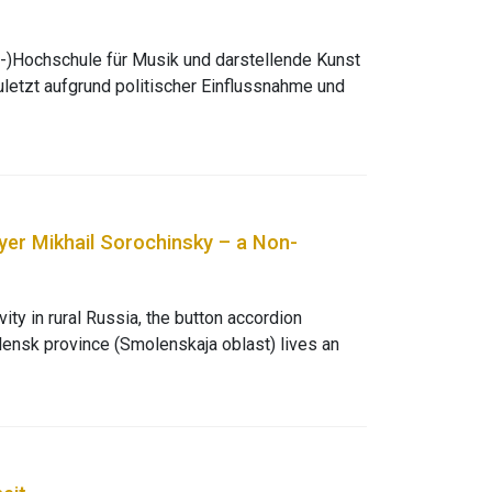
h-)Hochschule für Musik und darstellende Kunst
zuletzt aufgrund politischer Einflussnahme und
iges Ende: Bereits 1931 war das Experiment einer
ayer Mikhail Sorochinsky – a Non-
ity in rural Russia, the button accordion
lensk province (Smolenskaja oblast) lives an
ents Sorochinsky’s artistic development and his
environment. Further, the historical background
ocially and musically meaningful emotions.