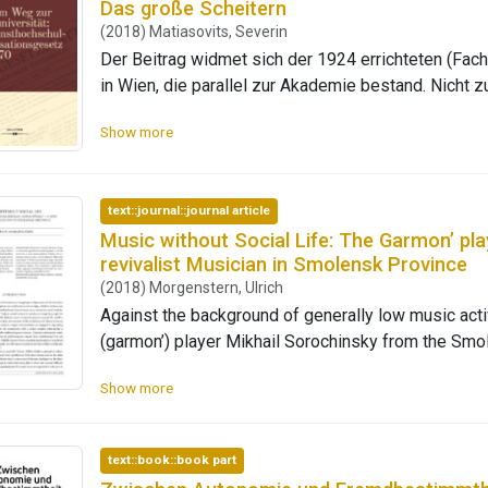
Das große Scheitern
(2018) Matiasovits, Severin
Der Beitrag widmet sich der 1924 errichteten (Fac
in Wien, die parallel zur Akademie bestand. Nicht 
interner Streitigkeiten fand diese jedoch ein bald
Show more
autonomen Hochschule gescheitert.
text::journal::journal article
Music without Social Life: The Garmon’ pl
revivalist Musician in Smolensk Province
(2018) Morgenstern, Ulrich
Against the background of generally low music activ
(garmon’) player Mikhail Sorochinsky from the Smo
intensive yet solitary musical life. The paper pres
Show more
not always easy relation to his social and musical 
of solitary music-making is discussed as well as s
text::book::book part