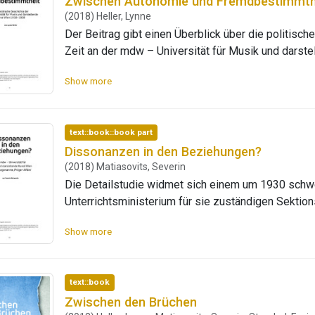
Zwischen Autonomie und Fremdbestimmth
(2018) Heller, Lynne
Der Beitrag gibt einen Überblick über die politisc
Zeit an der mdw – Universität für Musik und darst
1918 zunächst demokratische Strukturen an der Ins
Show more
um Autonomie zur Gründung einer (Fach-)Hochschul
Spannungsfelder sich durch das komplizierte Verhä
zum Unterrichtsministerium ergaben. Anfang der 19
text::book::book part
Auflösung der (Fach-)Hochschule ihr Ende: Mit ein
Dissonanzen in den Beziehungen?
die letzten Reste von Selbstbestimmung beseitigt
(2018) Matiasovits, Severin
Die Detailstudie widmet sich einem um 1930 sch
Unterrichtsministerium für sie zuständigen Sektion
wie der Streit in der Öffentlichkeit eskalierte und e
Show more
zwischen der mdw und dem Ministerium gegeben. G
die Fronten und die zu dieser Zeit tief gespalten
für politische Interventionen. Anhand des Beitrags 
text::book
ersichtlich und von welcher Bedeutung persönliche 
Zwischen den Brüchen
waren.